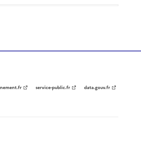
nement.fr
service-public.fr
data.gouv.fr