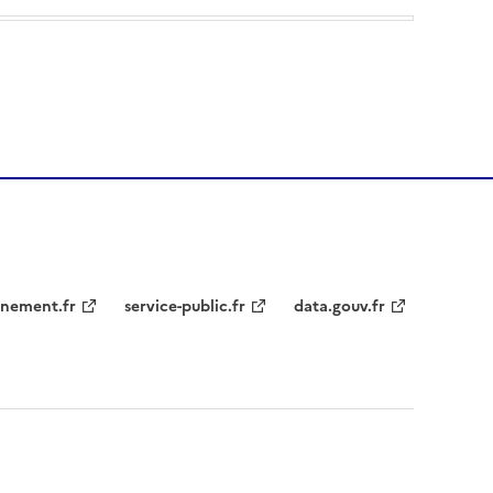
nement.fr
service-public.fr
data.gouv.fr