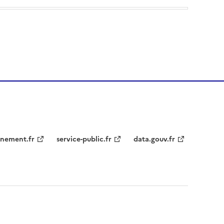
nement.fr
service-public.fr
data.gouv.fr