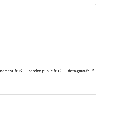
nement.fr
service-public.fr
data.gouv.fr