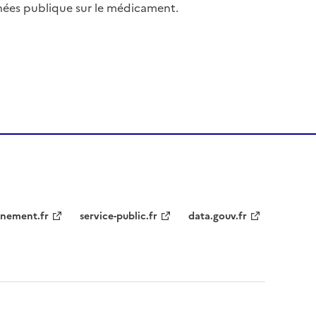
nées publique sur le médicament.
nement.fr
service-public.fr
data.gouv.fr