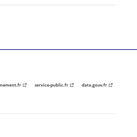
nement.fr
service-public.fr
data.gouv.fr