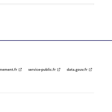
nement.fr
service-public.fr
data.gouv.fr