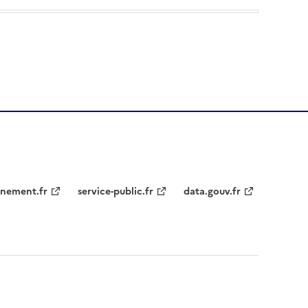
nement.fr
service-public.fr
data.gouv.fr