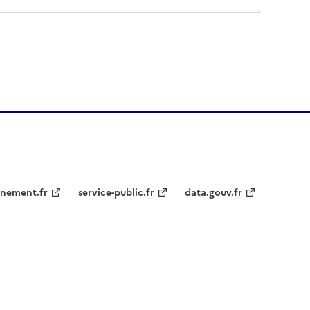
nement.fr
service-public.fr
data.gouv.fr