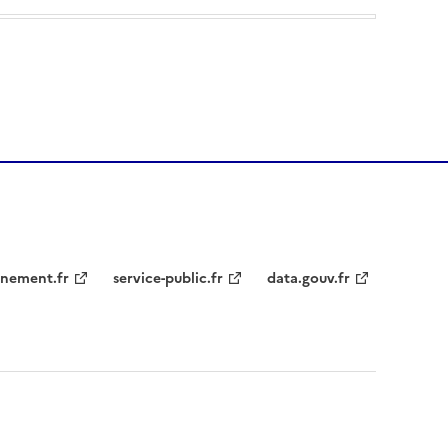
nement.fr
service-public.fr
data.gouv.fr