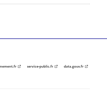
nement.fr
service-public.fr
data.gouv.fr