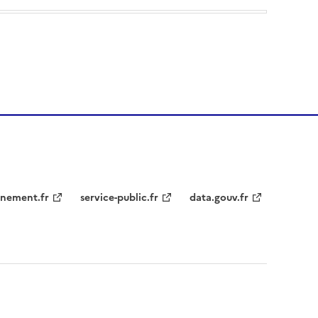
nement.fr
service-public.fr
data.gouv.fr