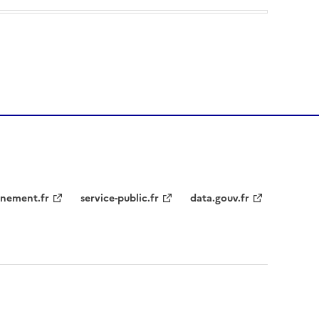
nement.fr
service-public.fr
data.gouv.fr