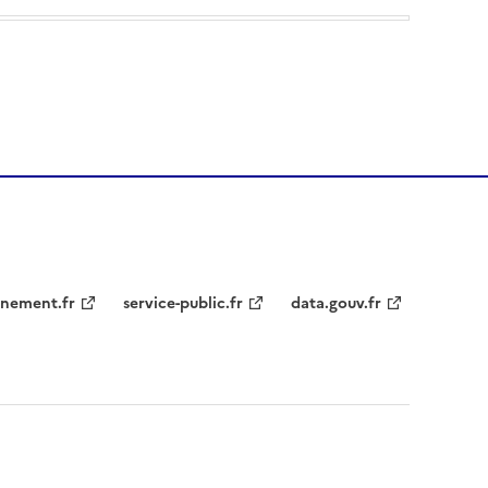
nement.fr
service-public.fr
data.gouv.fr