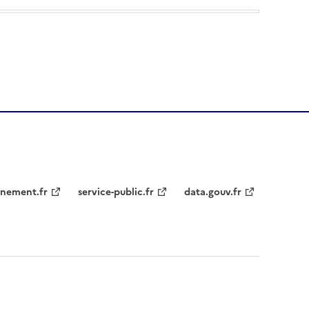
nement.fr
service-public.fr
data.gouv.fr