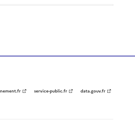
nement.fr
service-public.fr
data.gouv.fr