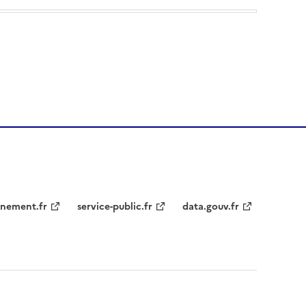
nement.fr
service-public.fr
data.gouv.fr