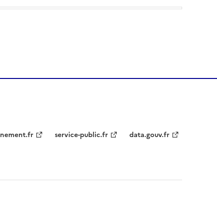
nement.fr
service-public.fr
data.gouv.fr