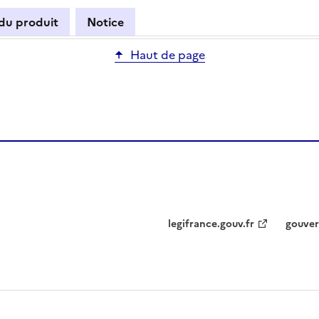
 du produit
Notice
Haut de page
legifrance.gouv.fr
gouver