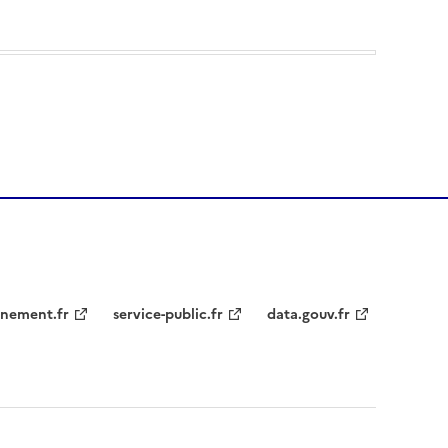
nement.fr
service-public.fr
data.gouv.fr