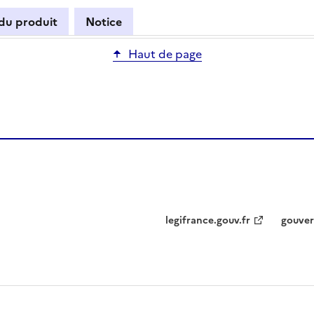
 du produit
Notice
Haut de page
legifrance.gouv.fr
gouver