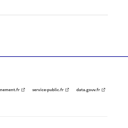
nement.fr
service-public.fr
data.gouv.fr