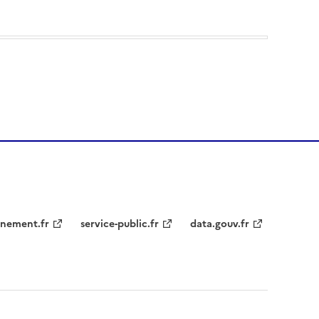
nement.fr
service-public.fr
data.gouv.fr