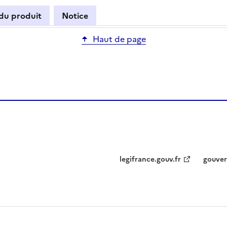
 du produit
Notice
Haut de page
legifrance.gouv.fr
gouver