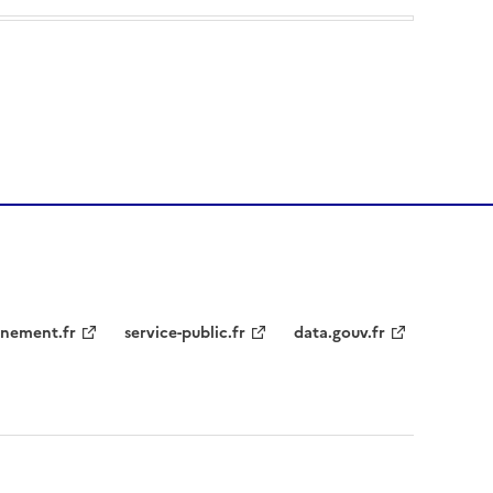
nement.fr
service-public.fr
data.gouv.fr