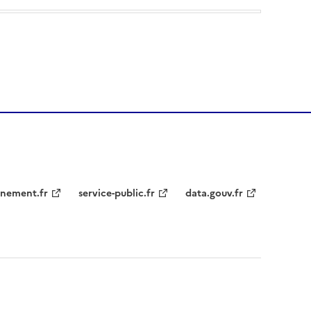
nement.fr
service-public.fr
data.gouv.fr