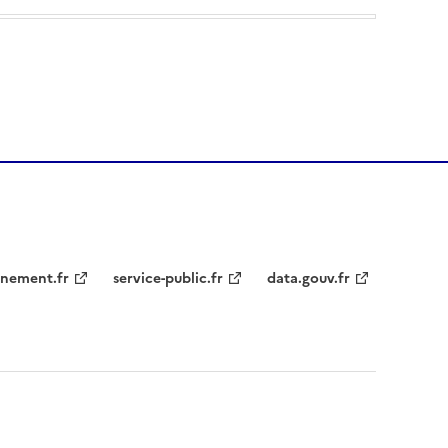
nement.fr
service-public.fr
data.gouv.fr