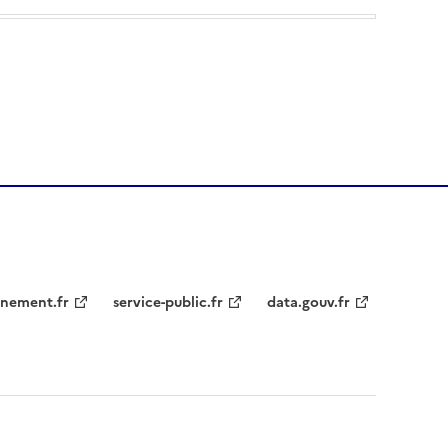
nement.fr
service-public.fr
data.gouv.fr