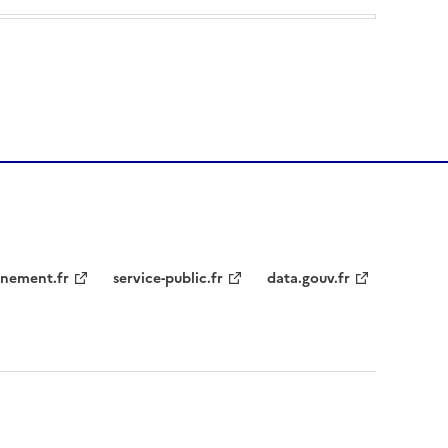
nement.fr
service-public.fr
data.gouv.fr