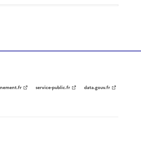
nement.fr
service-public.fr
data.gouv.fr