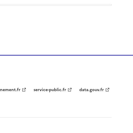
nement.fr
service-public.fr
data.gouv.fr