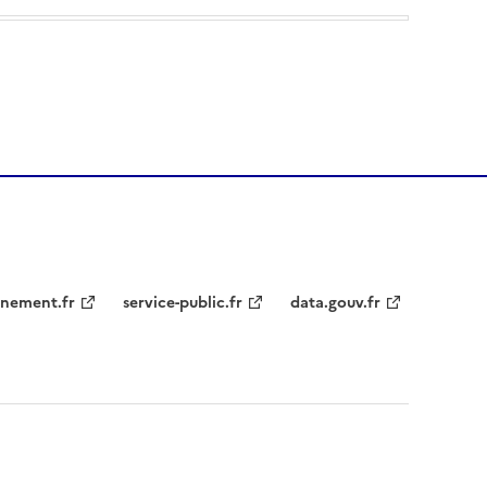
nement.fr
service-public.fr
data.gouv.fr