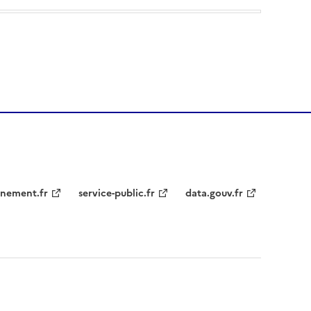
nement.fr
service-public.fr
data.gouv.fr