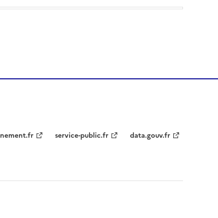
nement.fr
service-public.fr
data.gouv.fr