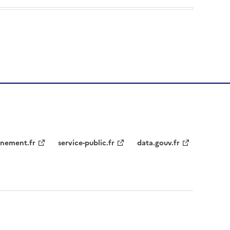
nement.fr
service-public.fr
data.gouv.fr