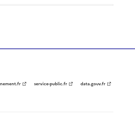
nement.fr
service-public.fr
data.gouv.fr