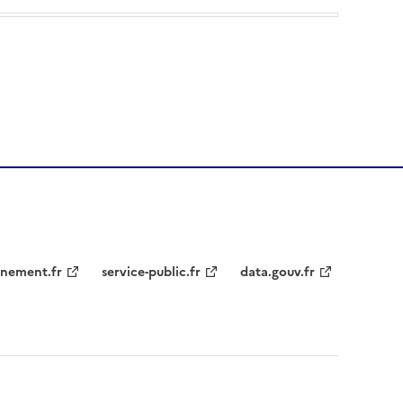
nement.fr
service-public.fr
data.gouv.fr