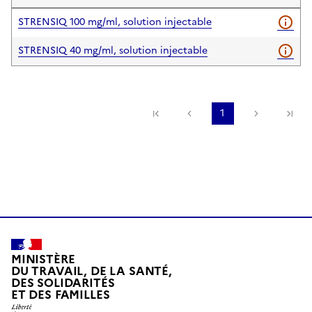
STRENSIQ 100 mg/ml, solution injectable
STRENSIQ 40 mg/ml, solution injectable
Première page
Page précédente
1
Page suiv
De
MINISTÈRE
DU TRAVAIL, DE LA SANTÉ,
DES SOLIDARITÉS
ET DES FAMILLES