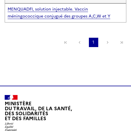
MENQUADFI, solution injectable. Vaccin
méningococcique conjugué des groupes A,C,W et Y
Première page
Page précédente
1
Page suiv
De
MINISTÈRE
DU TRAVAIL, DE LA SANTÉ,
DES SOLIDARITÉS
ET DES FAMILLES