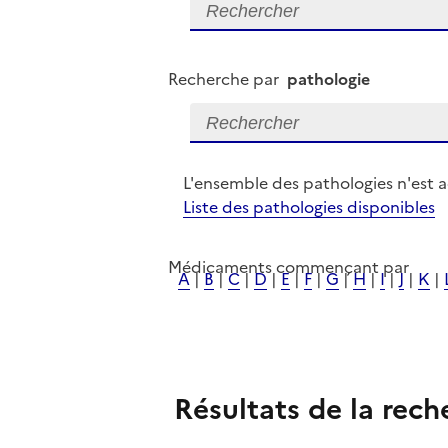
Recherche par
pathologie
L'ensemble des pathologies n'est 
Liste des pathologies disponibles
Médicaments commençant par
A
|
B
|
C
|
D
|
E
|
F
|
G
|
H
|
I
|
J
|
K
|
Résultats de la rech