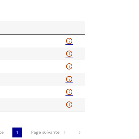
te
1
Page suivante
Dernière page