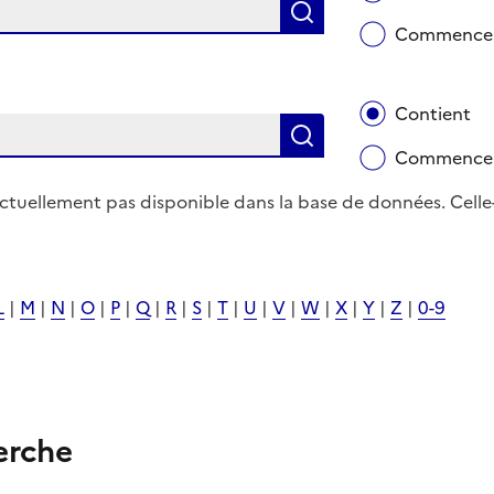
Rechercher
Commence 
Contient
Rechercher
Commence 
actuellement pas disponible dans la base de données. Celle
L
|
M
|
N
|
O
|
P
|
Q
|
R
|
S
|
T
|
U
|
V
|
W
|
X
|
Y
|
Z
|
0-9
erche